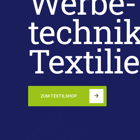
Werbe-
technik
Textili
ZUM TEXTILSHOP