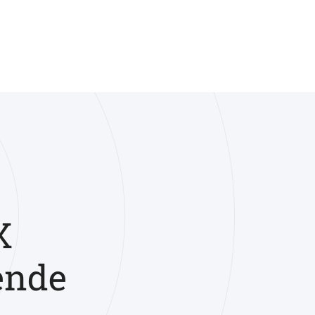
X
ende