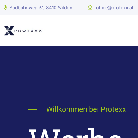
Südbahnweg 31, 8410 Wildon
office@protexx.at
Willkommen bei Protexx